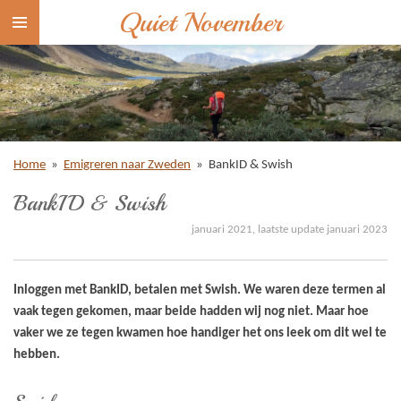
Quiet November
Ga
direct
naar
de
hoofdinhoud
Home
»
Emigreren naar Zweden
»
BankID & Swish
BankID & Swish
januari 2021, laatste update januari 2023
Inloggen met BankID, betalen met Swish. We waren deze termen al
vaak tegen gekomen, maar beide hadden wij nog niet. Maar hoe
vaker we ze tegen kwamen hoe handiger het ons leek om dit wel te
hebben.