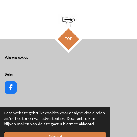
TOP
Volg ons ook op
Delen
F
a
c
e
b
D
D
S
D
Deze website gebruikt cookies voor analyse-doeleinden
e
e
h
e
o
en/of het tonen van advertenties. Door gebruik te
l
e
a
l
o
blijven maken van de site gaat u hiermee akkoord.
e
l
r
e
k
Privacyverklaring en voorwaarden
n
e
n
© 2020 - 2025 Quiet November