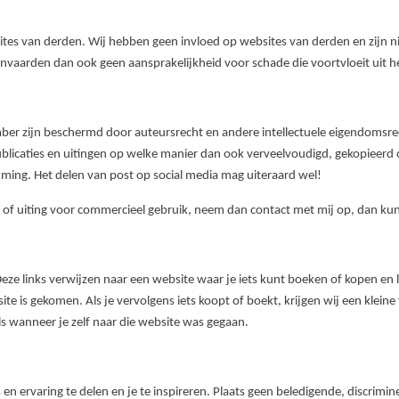
ites van derden. Wij hebben geen invloed op websites van derden en zijn n
nvaarden dan ook geen aansprakelijkheid voor schade die voortvloeit uit h
mber zijn beschermd door auteursrecht en andere intellectuele eigendomsrec
ublicaties en uitingen op welke manier dan ook verveelvoudigd, gekopieer
mming. Het delen van post op social media mag uiteraard wel!
ie of uiting voor commercieel gebruik, neem dan contact met mij op, dan 
 Deze links verwijzen naar een website waar je iets kunt boeken of kopen en 
e is gekomen. Als je vervolgens iets koopt of boekt, krijgen wij een kleine 
als wanneer je zelf naar die website was gegaan.
n ervaring te delen en je te inspireren. Plaats geen beledigende, discrimin