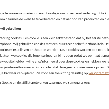
 te kunnen e-mailen indien dit nodig is om onze dienstverlening uit te k
 om daarmee de website te verbeteren en het aanbod van producten en di
 wij gebruiken
tracking cookies. Een cookie is een klein tekstbestand dat bij het eerste be
rtphone. Wij gebruiken cookies met een puur technische functionaliteit. De
oorkeursinstellingen onthouden worden. Deze cookies worden ook gebruik
plaatsen we cookies die jouw surfgedrag bijhouden zodat we op maat gema
e website hebben wij je al geïnformeerd over deze cookies en hebben we 
r je internetbrowser zo in te stellen dat deze geen cookies meer opslaat. D
n je browser verwijderen. Zie voor een toelichting de uitleg op
veiliginternet
 van Google en de affiliatenetwerken waarmee we samenwerken: