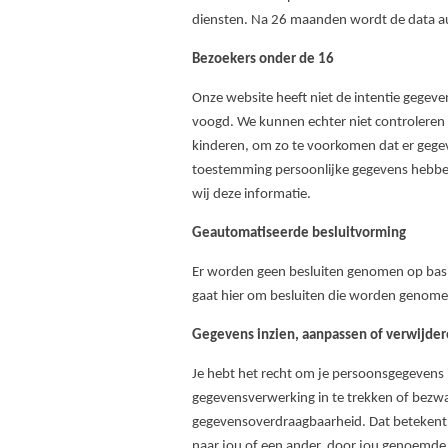
diensten. Na 26 maanden wordt de data a
Bezoekers onder de 16
Onze website heeft niet de intentie gegeve
voogd. We kunnen echter niet controleren o
kinderen, om zo te voorkomen dat er gegev
toestemming persoonlijke gegevens hebben
wij deze informatie.
Geautomatiseerde besluitvorming
Er worden geen besluiten genomen op basi
gaat hier om besluiten die worden genome
Gegevens inzien, aanpassen of verwijde
Je hebt het recht om je persoonsgegevens i
gegevensverwerking in te trekken of bezw
gegevensoverdraagbaarheid. Dat betekent 
naar jou of een ander, door jou genoemde o