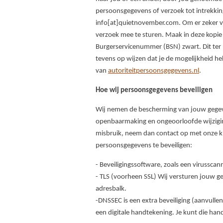
persoonsgegevens of verzoek tot intrekki
info[at]quietnovember.com. Om er zeker van
verzoek mee te sturen. Maak in deze kop
Burgerservicenummer (BSN) zwart. Dit ter b
tevens op wijzen dat je de mogelijkheid he
van
autoriteitpersoonsgegevens.nl
.
Hoe wij persoonsgegevens beveiligen
Wij nemen de bescherming van jouw gegev
openbaarmaking en ongeoorloofde wijziging 
misbruik, neem dan contact op met onze 
persoonsgegevens te beveiligen:
- Beveiligingssoftware, zoals een virusscann
- TLS (voorheen SSL) Wij versturen jouw geg
adresbalk.
-DNSSEC is een extra beveiliging (aanvul
een digitale handtekening. Je kunt die ha