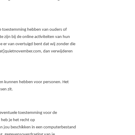
j ze toestemming hebben van ouders of
zijn bij de online activiteiten van hun
 er van overtuigd bent dat wij zonder die
[at]quietnovember.com, dan verwijderen
gen kunnen hebben voor personen. Het
en zit.
je eventuele toestemming voor de
heb je het recht op
van jou beschikken in een computerbestand
ing, gegevensoverdraging van je