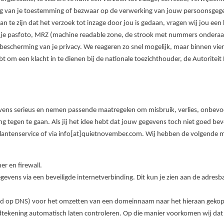
ng van je toestemming of bezwaar op de verwerking van jouw persoonsgeg
 te zijn dat het verzoek tot inzage door jou is gedaan, vragen wij jou een 
ie je pasfoto, MRZ (machine readable zone, de strook met nummers onder
escherming van je privacy. We reageren zo snel mogelijk, maar binnen vier 
bt om een klacht in te dienen bij de nationale toezichthouder, de Autoritei
ens serieus en nemen passende maatregelen om misbruik, verlies, onbev
tegen te gaan. Als jij het idee hebt dat jouw gegevens toch niet goed bevei
klantenservice of via info[at]quietnovember.com. Wij hebben de volgend
er en firewall.
evens via een beveiligde internetverbinding. Dit kun je zien aan de adresbal
lend op DNS) voor het omzetten van een domeinnaam naar het hieraan gekop
ndtekening automatisch laten controleren. Op die manier voorkomen wij dat 