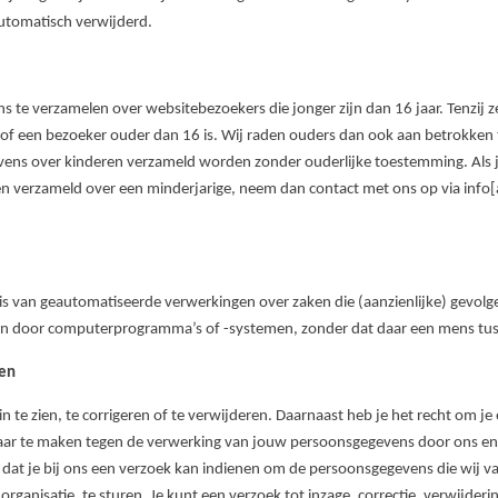
utomatisch verwijderd.
ns te verzamelen over websitebezoekers die jonger zijn dan 16 jaar. Tenzi
f een bezoeker ouder dan 16 is. Wij raden ouders dan ook aan betrokken te 
ens over kinderen verzameld worden zonder ouderlijke toestemming. Als je
 verzameld over een minderjarige, neem dan contact met ons op via info
s van geautomatiseerde verwerkingen over zaken die (aanzienlijke) gevol
n door computerprogramma’s of -systemen, zonder dat daar een mens tuss
ren
n te zien, te corrigeren of te verwijderen. Daarnaast heb je het recht om 
aar te maken tegen de verwerking van jouw persoonsgegevens door ons en 
dat je bij ons een verzoek kan indienen om de persoonsgegevens die wij 
rganisatie, te sturen. Je kunt een verzoek tot inzage, correctie, verwijder