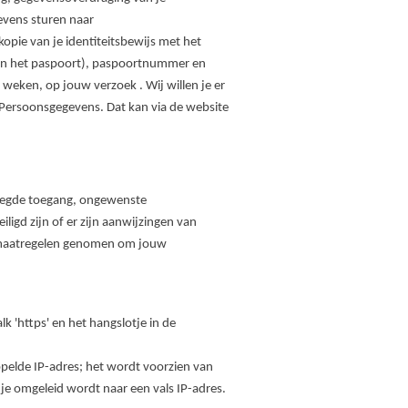
evens sturen naar
kopie van je identiteitsbewijs met het
aan het paspoort), paspoortnummer en
weken, op jouw verzoek . Wij willen je er
t Persoonsgegevens. Dat kan via de website
oegde toegang, ongewenste
ligd zijn of er zijn aanwijzingen van
e maatregelen genomen om jouw
k 'https' en het hangslotje in de
pelde IP-adres; het wordt voorzien van
je omgeleid wordt naar een vals IP-adres.