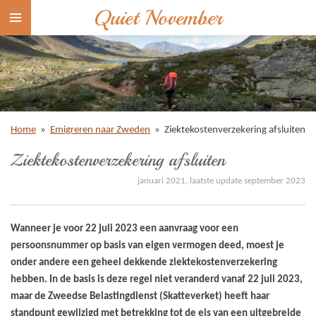
Quiet November
Ga
direct
naar
de
hoofdinhoud
Home
»
Emigreren naar Zweden
»
Ziektekostenverzekering afsluiten
Ziektekostenverzekering afsluiten
januari 2021, laatste update september 2023
Wanneer je voor 22 juli 2023 een aanvraag voor een
persoonsnummer op basis van eigen vermogen deed, moest je
onder andere een geheel dekkende ziektekostenverzekering
hebben. In de basis is deze regel niet veranderd vanaf 22 juli 2023,
maar d
e Zweedse Belastingdienst (Skatteverket) heeft haar
standpunt gewijzigd met betrekking tot de eis van een uitgebreide