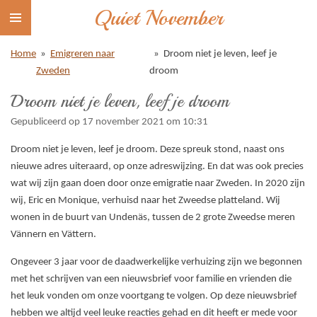
Quiet November
Ga
direct
naar
Home
»
Emigreren naar
»
Droom niet je leven, leef je
de
Zweden
droom
hoofdinhoud
Droom niet je leven, leef je droom
Gepubliceerd op 17 november 2021 om 10:31
Droom niet je leven, leef je droom. Deze spreuk stond, naast ons
nieuwe adres uiteraard, op onze adreswijzing. En dat was ook precies
wat wij zijn gaan doen door onze emigratie naar Zweden. In 2020 zijn
wij, Eric en Monique, verhuisd naar het Zweedse platteland. Wij
wonen in de buurt van Undenäs, tussen de 2 grote Zweedse meren
Vännern en Vättern.
Ongeveer 3 jaar voor de daadwerkelijke verhuizing zijn we begonnen
met het schrijven van een nieuwsbrief voor familie en vrienden die
het leuk vonden om onze voortgang te volgen. Op deze nieuwsbrief
hebben we altijd veel leuke reacties gehad en dit heeft er mede voor