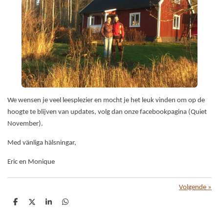
We wensen je veel leesplezier en mocht je het leuk vinden om op de
hoogte te blijven van updates, volg dan onze facebookpagina (Quiet
November).
Med vänliga hälsningar,
Eric en Monique
Volgende
»
D
D
S
D
e
e
h
e