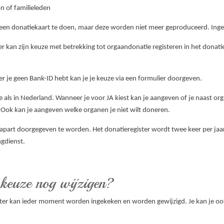
n of familieleden
een donatiekaart te doen, maar deze worden niet meer geproduceerd. Ingev
n zijn keuze met betrekking tot orgaandonatie registeren in het donatiereg
r je geen Bank-ID hebt kan je je keuze via een formulier doorgeven.
 als in Nederland. Wanneer je voor JA kiest kan je aangeven of je naast o
 Ook kan je aangeven welke organen je niet wilt doneren.
t apart doorgegeven te worden. Het donatieregister wordt twee keer per jaa
ngdienst.
 keuze nog wijzigen?
ter kan ieder moment worden ingekeken en worden gewijzigd. Je kan je ook 