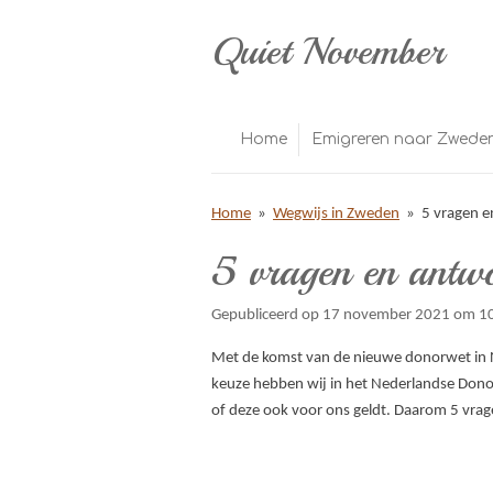
Ga
Quiet November
direct
naar
de
hoofdinhoud
Home
Emigreren naar Zwede
Home
»
Wegwijs in Zweden
»
5 vragen 
5 vragen en antw
Gepubliceerd op 17 november 2021 om 1
Met de komst van de nieuwe donorwet in N
keuze hebben wij in het Nederlandse Donor
of deze ook voor ons geldt. Daarom 5 vr