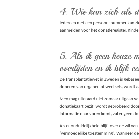
4. Wie kan zich als d
Iedereen met een persoonsnummer kan zich i
aanmelden voor het donatieregister. Kind
5. Als ik geen keuze 
overlijden en ik blijk e
De Transplantatiewet in Zweden is gebaseer
doneren van organen of weefsels, wordt a
Men mag uiteraard niet zomaar uitgaan va
donatiekaart bezit, wordt geprobeerd door 
informatie naar voren komt, zal er geen do
Als er onduidelijkheid blijft over de wil 
‘vermoedelijke toestemming’. Wanneer de fa