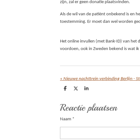
zijn, zal er geen donatie plaatsvinden.
Als de wil van de patiënt onbekend is en he
toestemming. Er moet dan wel worden ged
Het online invullen (met Bank-ID) van het d
voordoen, ook in Zweden bekend is wat ik 
«
Nieuwe nachttrein verbinding Berlijn - 
D
D
S
e
e
h
l
e
a
Reactie plaatsen
e
l
r
n
e
Naam *