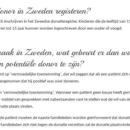
onor in Zweden registeren?
nschrijven in het Zweedse donatieregister. Kinderen die de leeftijd van 15
eren tot 15 jaar kunnen worden ingeschreven door een ouder of voogd.
maak in Zweden, wat gebeurt er dan wa
en potentiële donor te zijn?
d op ‘vermoedelijke toestemming’, dat wil zeggen dat als een patiënt zich 
angenomen dat hij positief was over doneren.
n ‘vermoedelijke toestemming’. Wanneer een patiënt geen keuze heeft gema
middel van gesprekken met nabestaanden vast te stellen wat de wil van de 
natie plaats vinden.
van de patiënt moeten de naaste familieleden worden geïnformeerd dat donati
milieleden zich niet tegen de donatie verzetten zal de donatie plaatsvind