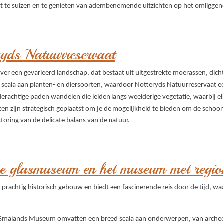
ht te suizen en te genieten van adembenemende uitzichten op het omliggen
ryds Natuurreservaat
over een gevarieerd landschap, dat bestaat uit uitgestrekte moerassen, dic
ed scala aan planten- en diersoorten, waardoor Notteryds Natuurreservaat ee
hilderachtige paden wandelen die leiden langs weelderige vegetatie, waarbij e
en zijn strategisch geplaatst om je de mogelijkheid te bieden om de schoo
toring van de delicate balans van de natuur.
e glasmuseum en het museum met region
rachtig historisch gebouw en biedt een fascinerende reis door de tijd, wa
 Smålands Museum omvatten een breed scala aan onderwerpen, van archeol