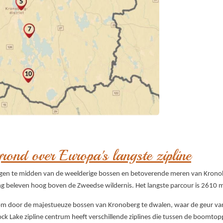
rond over Europa's langste zipline
elegen te midden van de weelderige bossen en betoverende meren van Kronobe
ing beleven hoog boven de Zweedse wildernis. Het langste parcour is 2610 m
om door de majestueuze bossen van Kronoberg te dwalen, waar de geur va
 Rock Lake zipline centrum heeft verschillende ziplines die tussen de boomt