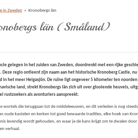
ie in Zweden
»
Kronobergs län
ronobergs län (Småland)
ncie gelegen in het zuiden van Zweden, doordrenkt met een rijke gesch
eze regio ontleent zijn naam aan het historische Kronoberg Castle, n
d in het meer Helgasjön. De ruïne ligt ongeveer 5 kilometer ten noorde
navische land, strekt Kronobergs län zich uit over glooiende heuvels, uit
 rustzoekers als avonturiers aanspreekt.
e wortels die teruggaan tot de middeleeuwen, en dit verleden is nog steeds 
Van oude kastelen en kerken tot goed bewaarde tradities, elke hoek van Kro
enis levendig wordt gehouden, en waar je de kans krijgt om te dwalen door
 en verhaal.