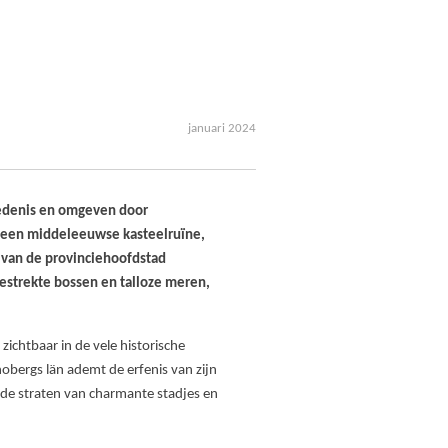
januari 2024
iedenis en omgeven door
u een middeleeuwse kasteelruïne,
n van de provinciehoofdstad
gestrekte bossen en talloze meren,
zichtbaar in de vele historische
nobergs län ademt de erfenis van zijn
 de straten van charmante stadjes en