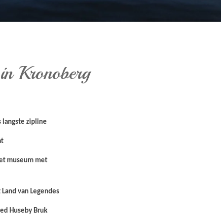
n in Kronoberg
 langste zipline
at
het museum met
 Land van Legendes
oed Huseby Bruk