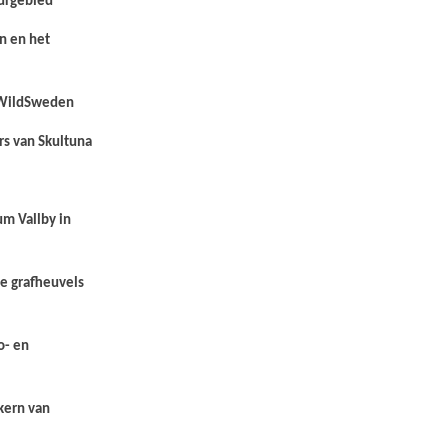
uurgebied
jn en het
t WildSweden
ers van Skultuna
um Vallby in
e grafheuvels
o- en
kern van