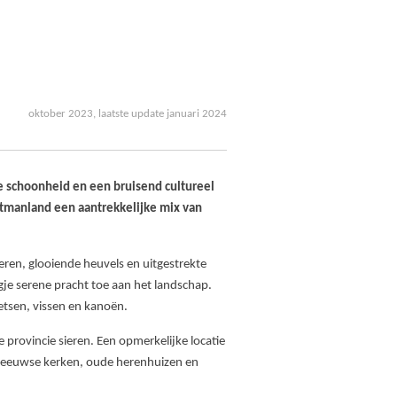
oktober 2023, laatste update januari 2024
ke schoonheid en een bruisend cultureel
tmanland een aantrekkelijke mix van
eren, glooiende heuvels en uitgestrekte
gje serene pracht toe aan het landschap.
etsen, vissen en kanoën.
e provincie sieren. Een opmerkelijke locatie
deleeuwse kerken, oude herenhuizen en