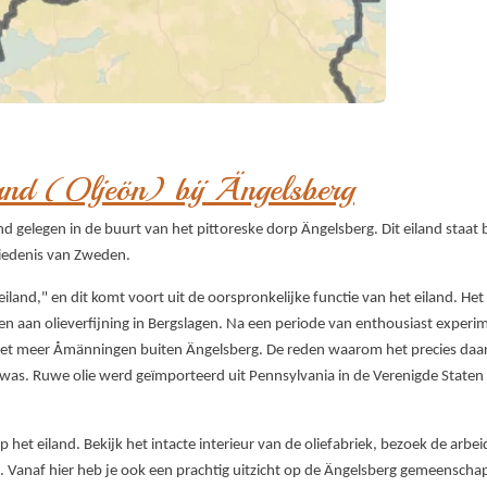
land (Oljeön) bij Ängelsberg
and gelegen in de buurt van het pittoreske dorp Ängelsberg. Dit eiland staat
chiedenis van Zweden.
eiland," en dit komt voort uit de oorspronkelijke functie van het eiland.
Het
n aan olieverfijning in Bergslagen. Na een periode van enthousiast experim
n het meer Åmänningen buiten Ängelsberg. De reden waarom het precies daar
t was. Ruwe olie werd geïmporteerd uit Pennsylvania in de Verenigde State
het eiland. Bekijk het intacte interieur van de oliefabriek, bezoek de arb
. Vanaf hier heb je ook een prachtig uitzicht op de Ängelsberg gemeenschap m