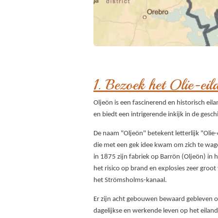
1. Bezoek het Olie-ei
Oljeön is een fascinerend en historisch eil
en biedt een intrigerende inkijk in de ges
De naam "Oljeön" betekent letterlijk "Olie-
die met een gek idee kwam om zich te wage
in 1875 zijn fabriek op Barrön (Oljeön) i
het risico op brand en explosies zeer groo
het Strömsholms-kanaal.
Er zijn acht gebouwen bewaard gebleven op 
dagelijkse en werkende leven op het eiland