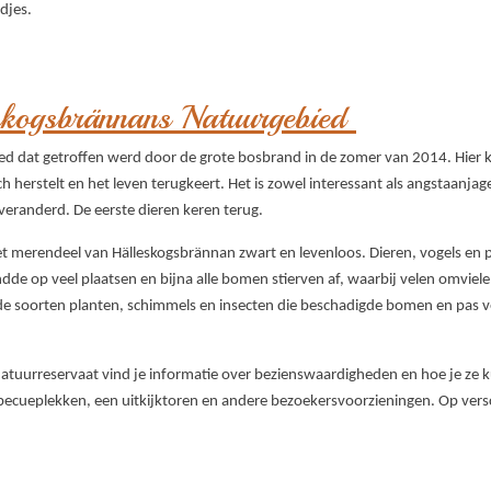
djes.
skogsbrännans Natuurgebied
ed dat getroffen werd door de grote bosbrand in de zomer van 2014. Hier k
h herstelt en het leven terugkeert. Het is zowel interessant als angstaanja
veranderd. De eerste dieren keren terug.
et merendeel van Hälleskogsbrännan zwart en levenloos. Dieren, vogels en p
 op veel plaatsen en bijna alle bomen stierven af, waarbij velen omvielen.
nde soorten planten, schimmels en insecten die beschadigde bomen en pas
 natuurreservaat vind je informatie over bezienswaardigheden en hoe je ze
rbecueplekken, een uitkijktoren en andere bezoekersvoorzieningen. Op versc