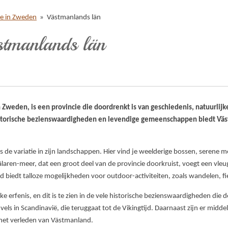
ie in Zweden
»
Västmanlands län
stmanlands län
n Zweden, is een provincie die doordrenkt is van geschiedenis, natuurlij
istorische bezienswaardigheden en levendige gemeenschappen biedt Väs
e variatie in zijn landschappen. Hier vind je weelderige bossen, serene m
aren-meer, dat een groot deel van de provincie doorkruist, voegt een vleu
 biedt talloze mogelijkheden voor outdoor-activiteiten, zoals wandelen, fi
e erfenis, en dit is te zien in de vele historische bezienswaardigheden die d
els in Scandinavië, die teruggaat tot de Vikingtijd. Daarnaast zijn er mid
het verleden van Västmanland.