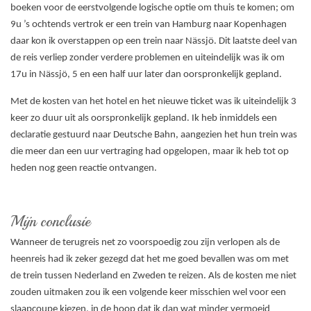
boeken voor de eerstvolgende logische optie om thuis te komen; om
9u ’s ochtends vertrok er een trein van Hamburg naar Kopenhagen
daar kon ik overstappen op een trein naar Nässjö. Dit laatste deel van
de reis verliep zonder verdere problemen en uiteindelijk was ik om
17u in Nässjö, 5 en een half uur later dan oorspronkelijk gepland.
Met de kosten van het hotel en het nieuwe ticket was ik uiteindelijk 3
keer zo duur uit als oorspronkelijk gepland. Ik heb inmiddels een
declaratie gestuurd naar Deutsche Bahn, aangezien het hun trein was
die meer dan een uur vertraging had opgelopen, maar ik heb tot op
heden nog geen reactie ontvangen.
Mijn conclusie
Wanneer de terugreis net zo voorspoedig zou zijn verlopen als de
heenreis had ik zeker gezegd dat het me goed bevallen was om met
de trein tussen Nederland en Zweden te reizen. Als de kosten me niet
zouden uitmaken zou ik een volgende keer misschien wel voor een
slaapcoupe kiezen, in de hoop dat ik dan wat minder vermoeid