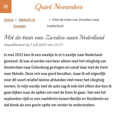
Quiet November
Ga
direct
naar
Home
»
Wegwijs in
»
Met de trein van Zweden naar
de
Zweden
Nederland
hoofdinhoud
Met de trein van Zweden naar Nederland
Gepubliceerd op 7 juli 2022 om 15:57
In mei 2022 ben ik een weekje in m'n eentje naar Nederland
geweest. Ik was al eerder een keer alleen met het vliegtuig van
Amsterdam naar Gotenburg gevlogen en vanaf daar met de trein
naar Skövde. Deze reis was goed bevallen, maar ik wil eigenlijk
voor dit soort relatief kleine afstanden niet meer het vliegtuig
nemen. In mijn eentje met de auto zag ik ook niet zitten dus ben ik
gaan kijken naar de opties om met de trein te gaan. Van mei tot
september rijdt er een nachttrein tussen Berlijn en Stockholm en
dat klonk als een goeie optie om verder te onderzoeken.