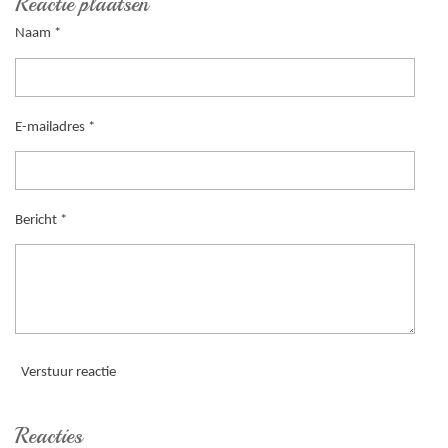
Reactie plaatsen
n
e
n
Naam *
E-mailadres *
Bericht *
Verstuur reactie
Reacties