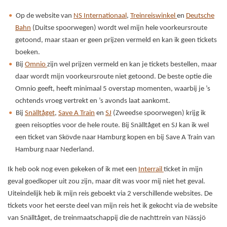
Op de website van
NS Internationaal
,
Treinreiswinkel
en
Deutsche
Bahn
(Duitse spoorwegen) wordt wel mijn hele voorkeursroute
getoond, maar staan er geen prijzen vermeld en kan ik geen tickets
boeken.
Bij
Omnio
zijn wel prijzen vermeld en kan je tickets bestellen, maar
daar wordt mijn voorkeursroute niet getoond. De beste optie die
Omnio geeft, heeft minimaal 5 overstap momenten, waarbij je ’s
ochtends vroeg vertrekt en ’s avonds laat aankomt.
Bij
Snälltåget
,
Save A Train
en
SJ
(Zweedse spoorwegen) krijg ik
geen reisopties voor de hele route. Bij Snälltåget en SJ kan ik wel
een ticket van Skövde naar Hamburg kopen en bij Save A Train van
Hamburg naar Nederland.
Ik heb ook nog even gekeken of ik met een
Interrail
ticket in mijn
geval goedkoper uit zou zijn, maar dit was voor mij niet het geval.
Uiteindelijk heb ik mijn reis geboekt via 2 verschillende websites. De
tickets voor het eerste deel van mijn reis het ik gekocht via de website
van Snälltåget, de treinmaatschappij die de nachttrein van Nässjö