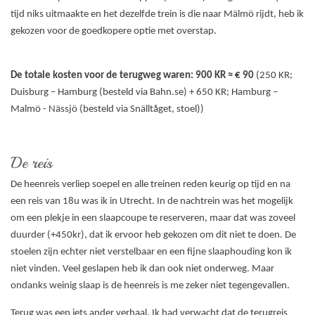
tijd niks uitmaakte en het dezelfde trein is die naar Mälmö rijdt, heb ik
gekozen voor de goedkopere optie met overstap.
De totale kosten voor de terugweg waren: 900 KR ≈ € 90
(250 KR;
Duisburg – Hamburg (besteld via Bahn.se) + 650 KR; Hamburg –
Malmö - Nässjö (besteld via Snälltåget, stoel))
De reis
De heenreis verliep soepel en alle treinen reden keurig op tijd en na
een reis van 18u was ik in Utrecht. In de nachtrein was het mogelijk
om een plekje in een slaapcoupe te reserveren, maar dat was zoveel
duurder (+450kr), dat ik ervoor heb gekozen om dit niet te doen. De
stoelen zijn echter niet verstelbaar en een fijne slaaphouding kon ik
niet vinden. Veel geslapen heb ik dan ook niet onderweg. Maar
ondanks weinig slaap is de heenreis is me zeker niet tegengevallen.
Terug was een iets ander verhaal. Ik had verwacht dat de terugreis