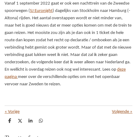
Vanaf 1 september 2022 gaat er ook een nachttrein van de Zweedse
spoorwegen (
SJ Euronight
) dagelijks van Stockholm naar Hamburg (-
Altona) rijden. Het aantal overstappen wordt er niet minder van,
maar het is goed nieuws dat er meer opties komen om met de trein te
gaan reizen. Het mooiste zou zijn als je dan ook in 1 ticket de hele
route dan kopen zodat het recht op declaratie / omboeken als je een
verbinding hebt gemist ook groter wordt. Maar of dat met de nieuwe
verbinding gaat lukken weet ik niet. Maar dat zal ik zeker gaan
onderzoeken, de volgende keer dat ik weer alleen naar Nederland ga.
En wellicht is overdag reizen ook nog wel interessant. Lees op
deze
pagina
meer over de verschillende opties om met het openbaar
vervoer naar Zweden te reizen.
«
Vorige
Volgende
»
D
D
S
D
e
e
h
e
l
e
a
l
e
l
r
e