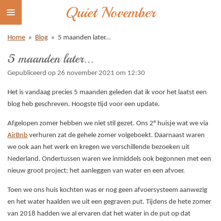
Quiet November
Ga
direct
naar
Home
»
Blog
»
5 maanden later...
de
5 maanden later...
hoofdinhoud
Gepubliceerd op 26 november 2021 om 12:30
Het is vandaag precies 5 maanden geleden dat ik voor het laatst een
blog heb geschreven. Hoogste tijd voor een update.
e
Afgelopen zomer hebben we niet stil gezet. Ons 2
huisje wat we via
AirBnb
verhuren zat de gehele zomer volgeboekt. Daarnaast waren
we ook aan het werk en kregen we verschillende bezoeken uit
Nederland. Ondertussen waren we inmiddels ook begonnen met een
nieuw groot project; het aanleggen van water en een afvoer.
Toen we ons huis kochten was er nog geen afvoersysteem aanwezig
en het water haalden we uit een gegraven put. Tijdens de hete zomer
van 2018 hadden we al ervaren dat het water in de put op dat