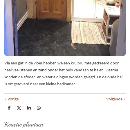
Via een gat in de vloer hebben we een kruipruimte gecreëerd door
heel veel stenen en zand onder het huis vandaan te halen. Daarna
konden de afvoer- en waterleidingen worden gelegd. En de oude hal
is omgetoverd naar een kleine badkamer.
«
Vorige
Volgende
»
D
D
S
D
e
e
h
e
l
e
a
l
Reactie plaatsen
e
l
r
e
n
e
n